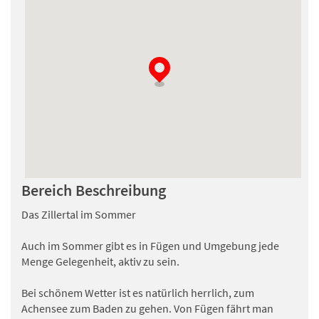
Toine Siemons
, gab durchschnittlich eine Punkteanzahl
von
9.2
(31-01-2026)
Een heel mooi en ruim chalet, netjes en schoon en van
alle gemakken voorzien. Bedden waren ook goed.
Joeri Gritter
, gab durchschnittlich eine Punkteanzahl von
10
(05-01-2026)
Wij huurden al voor de derde keer, en komen graag ook
een 4e keer weer terug. Het is een heel fijn verblijf in alle
opzichten!! Veel dank!!
Bereich Beschreibung
Das Zillertal im Sommer
Auch im Sommer gibt es in Fügen und Umgebung jede
Menge Gelegenheit, aktiv zu sein.
Bei schönem Wetter ist es natürlich herrlich, zum
Achensee zum Baden zu gehen. Von Fügen fährt man