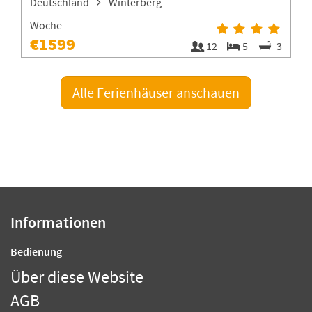
Deutschland
Winterberg
Woche
€1599
1
12
5
3
Alle Ferienhäuser anschauen
Informationen
Bedienung
Über diese Website
AGB