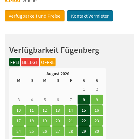
Woche
Verfügbarkeit und Preise
Kontakt Vermieter
Verfügbarkeit Fügenberg
FREI
BELEGT
OFFRE
August 2026
M
D
M
D
F
S
S
1
2
3
4
5
6
7
8
9
10
11
12
13
14
15
16
17
18
19
20
21
22
23
24
25
26
27
28
29
30