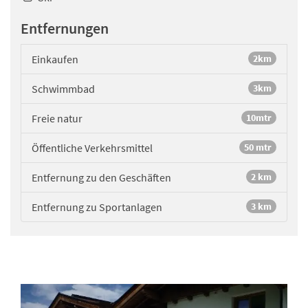
Entfernungen
Einkaufen
2km
Schwimmbad
3km
Freie natur
10mtr
Öffentliche Verkehrsmittel
50 mtr
Entfernung zu den Geschäften
2 km
Entfernung zu Sportanlagen
3 km