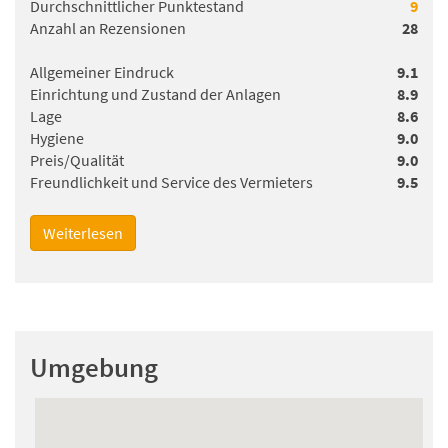
Durchschnittlicher Punktestand
9
Anzahl an Rezensionen
28
Allgemeiner Eindruck
9.1
Einrichtung und Zustand der Anlagen
8.9
Lage
8.6
Hygiene
9.0
Preis/Qualität
9.0
Freundlichkeit und Service des Vermieters
9.5
Weiterlesen
Henrieke ten Hove
, gab durchschnittlich eine
Punkteanzahl von
8.4
(07-03-2026)
Umgebung
Ravensbergen
, gab durchschnittlich eine Punkteanzahl
von
8
(28-02-2026)
Rick
, gab durchschnittlich eine Punkteanzahl von
9.2
(08-
02-2026)