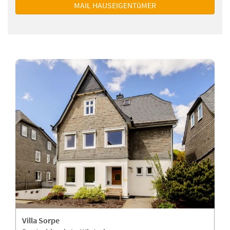
MAIL HAUSEIGENTüMER
Villa Sorpe
L