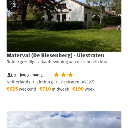
Waterval (De Biesenberg) - Ulestraten
Ruime gezellige vakantiewoning aan de rand v/h bos
8
3
1
Netherlands
Limburg
Ulestraten (
#5327
)
€625
€710
€190
weekend
midweek
week