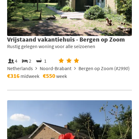
Vrijstaand vakantiehuis - Bergen op Zoom
Rustig gelegen woning voor alle seizoenen
4
2
1
Netherlands
Noord-Brabant
Bergen op Zoom (
#2990
)
€316
€550
midweek
week