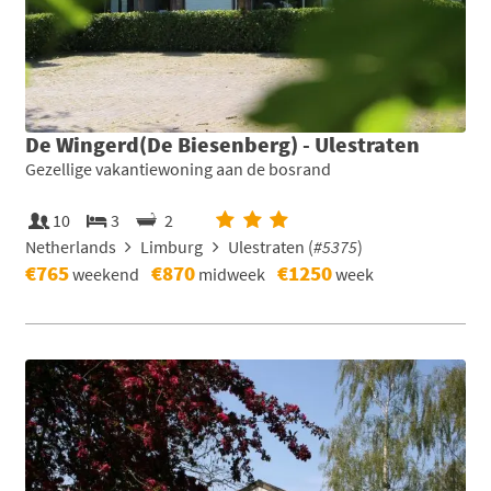
De Wingerd(De Biesenberg) - Ulestraten
Gezellige vakantiewoning aan de bosrand
10
3
2
Netherlands
Limburg
Ulestraten (
#5375
)
€765
€870
€1250
weekend
midweek
week