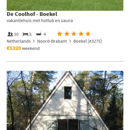
De Coolhof - Boekel
vakantiehuis met hottub en sauna
10
5
4
Netherlands
Noord-Brabant
Boekel (
#3275
)
€1320
weekend