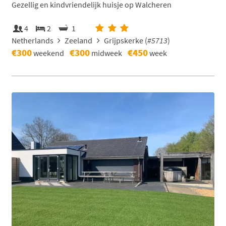
Gezellig en kindvriendelijk huisje op Walcheren
4
2
1
Netherlands
Zeeland
Grijpskerke (
#5713
)
€300
€300
€450
weekend
midweek
week