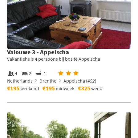
Valouwe 3 - Appelscha
Vakantiehuis 4 persoons bij bos te Appelscha
4
2
1
Netherlands
Drenthe
Appelscha (
#52
)
€195
€195
€325
weekend
midweek
week