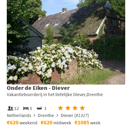
Onder de Eiken - Diever
Vakantieboerderij in het liefelijke Diever,Drenthe
12
5
1
Netherlands
Drenthe
Diever (
#1327
)
€620
€620
€1085
weekend
midweek
week