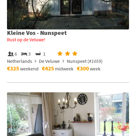
Kleine Vos - Nunspeet
Rust op de Veluwe!
6
3
1
Netherlands
De Veluwe
Nunspeet (
#1059
)
€325
€425
€300
weekend
midweek
week