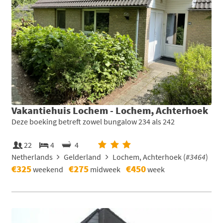
Vakantiehuis Lochem - Lochem, Achterhoek
Deze boeking betreft zowel bungalow 234 als 242
22
4
4
Netherlands
Gelderland
Lochem, Achterhoek (
#3464
)
€325
€275
€450
weekend
midweek
week