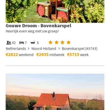
Gouwe Droom - Bovenkarspel
Heerlijk even weg met uw groep!
42
7
5
Netherlands
Noord-Holland
Bovenkarspel (
#5743
)
€2822
€2435
€5715
weekend
midweek
week