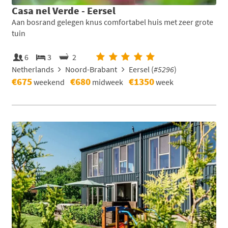
Casa nel Verde - Eersel
Aan bosrand gelegen knus comfortabel huis met zeer grote
tuin
6
3
2
Netherlands
Noord-Brabant
Eersel (
#5296
)
€675
€680
€1350
weekend
midweek
week