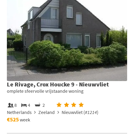
Le Rivage, Crox Houcke 9 - Nieuwvliet
omplete sfeervolle vrijstaande woning
8
4
2
Netherlands
Zeeland
Nieuwvliet (
#1214
)
€525
week