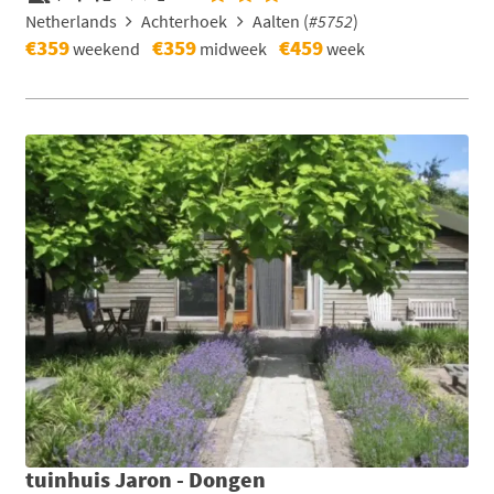
Netherlands
Achterhoek
Aalten (
#5752
)
€359
€359
€459
weekend
midweek
week
tuinhuis Jaron - Dongen