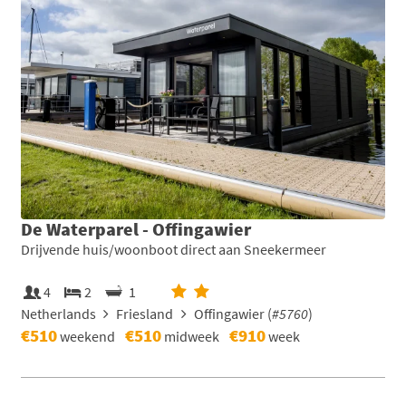
De Waterparel - Offingawier
Drijvende huis/woonboot direct aan Sneekermeer
4
2
1
Netherlands
Friesland
Offingawier (
#5760
)
€510
€510
€910
weekend
midweek
week