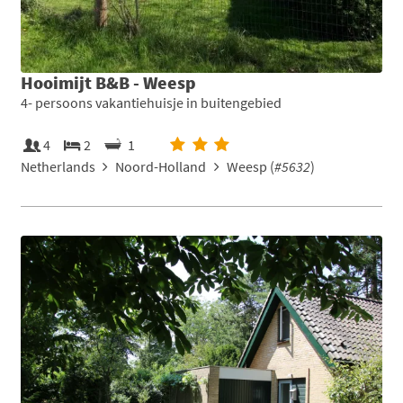
Hooimijt B&B - Weesp
4- persoons vakantiehuisje in buitengebied
4
2
1
Netherlands
Noord-Holland
Weesp (
#5632
)