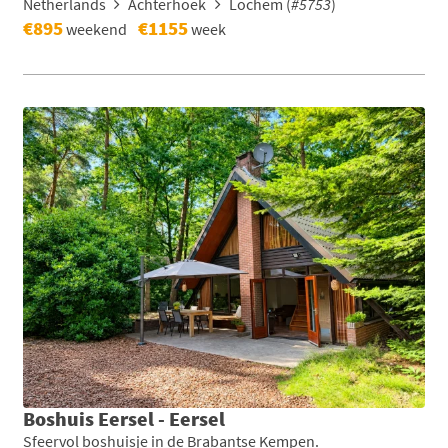
Netherlands
Achterhoek
Lochem (
#5753
)
€895
€1155
weekend
week
Boshuis Eersel - Eersel
Sfeervol boshuisje in de Brabantse Kempen.