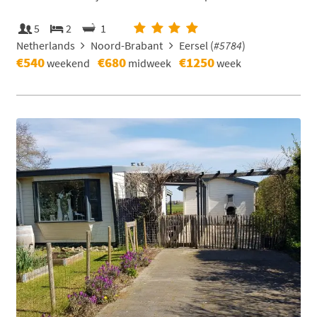
5
2
1
Netherlands
Noord-Brabant
Eersel (
#5784
)
€540
€680
€1250
weekend
midweek
week