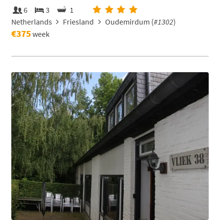
6
3
1
Netherlands
Friesland
Oudemirdum (
#1302
)
€375
week