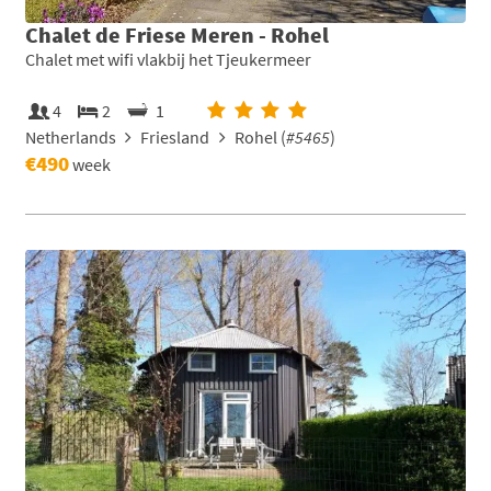
Chalet de Friese Meren - Rohel
Chalet met wifi vlakbij het Tjeukermeer
4
2
1
Netherlands
Friesland
Rohel (
#5465
)
€490
week