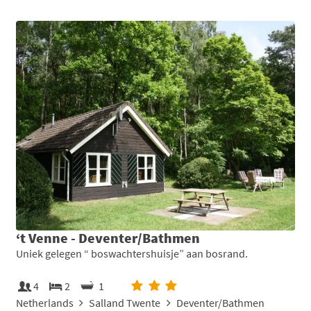
‘t Venne - Deventer/Bathmen
Uniek gelegen “ boswachtershuisje” aan bosrand.
4
2
1
Netherlands
Salland Twente
Deventer/Bathmen