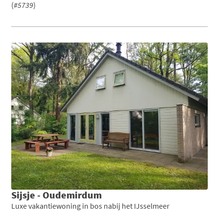
(
#5739
)
Sijsje - Oudemirdum
Luxe vakantiewoning in bos nabij het IJsselmeer