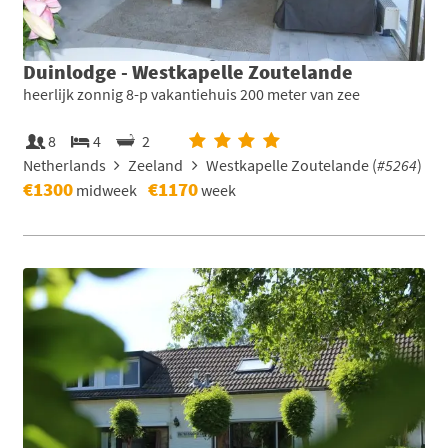
Duinlodge - Westkapelle Zoutelande
heerlijk zonnig 8-p vakantiehuis 200 meter van zee
8
4
2
Netherlands
Zeeland
Westkapelle Zoutelande (
#5264
)
€1300
€1170
midweek
week