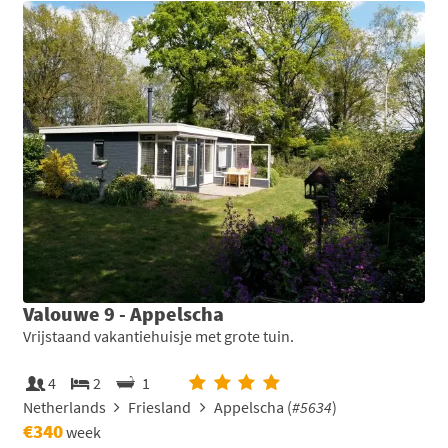
Valouwe 9 - Appelscha
Vrijstaand vakantiehuisje met grote tuin.
4
2
1
Netherlands
Friesland
Appelscha (
#5634
)
€340
week