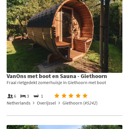
VanOns met boot en Sauna - Giethoorn
Fraai rietgedekt zomerhuisje in Giethoorn met boot
6
3
1
Netherlands
Overijssel
Giethoorn (
#5242
)