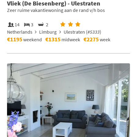
Vliek (De Biesenberg) - Ulestraten
Zeer ruime vakantiewoning aan de rand v/h bos
14
3
2
Netherlands
Limburg
Ulestraten (
#5333
)
€1195
€1315
€2275
weekend
midweek
week