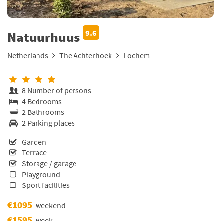
9.6
Natuurhuus
Netherlands
The Achterhoek
Lochem
8 Number of persons
4 Bedrooms
2 Bathrooms
2 Parking places
Garden
Terrace
Storage / garage
Playground
Sport facilities
€1095
weekend
€1595
week