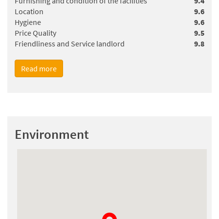
Furnishing and condition of the facilities
9.4
Location
9.6
Hygiene
9.6
Price Quality
9.5
Friendliness and Service landlord
9.8
Read more
Paulien Sweers
, gave an average grade of
9.8
(07-06-2026)
Wij vonden de ligging en het huis geweldig. We hadden
mooi weer en konden heerlijk onder de bomen uit de zon
Environment
in alle rust zitten. Hele goede bedden en ook ruimte voor
8 volwassenen + 15 maanden oud kindje. Zo fijn. Keuken
goed ingericht met alles wat je nodig kunt hebben.
Wasmachine en drooggelegenheid machinaal of door de
zon.
Top huis en komen graag terug. Minder is dat er voor ons
als fervente lezers, binnen geen goede leeslampen zijn en
de lamp boven tafel gaf ook niet genoeg licht om bij