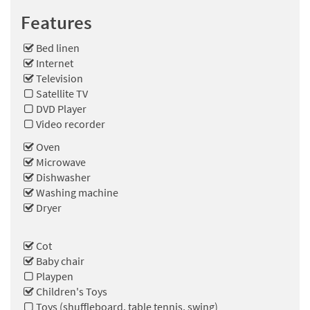
Features
Bed linen
Internet
Television
Satellite TV
DVD Player
Video recorder
Oven
Microwave
Dishwasher
Washing machine
Dryer
Cot
Baby chair
Playpen
Children's Toys
Toys (shuffleboard, table tennis, swing)