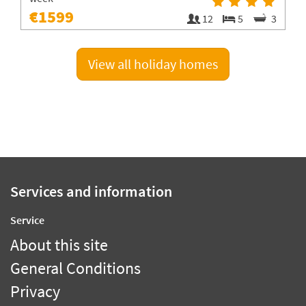
€1599
1
12
5
3
View all holiday homes
Services and information
Service
About this site
General Conditions
Privacy