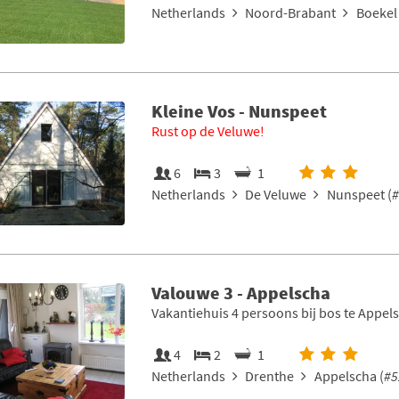
Netherlands
Noord-Brabant
Boekel 
Kleine Vos - Nunspeet
Rust op de Veluwe!
6
3
1
Netherlands
De Veluwe
Nunspeet (
#
Valouwe 3 - Appelscha
Vakantiehuis 4 persoons bij bos te Appel
4
2
1
Netherlands
Drenthe
Appelscha (
#5