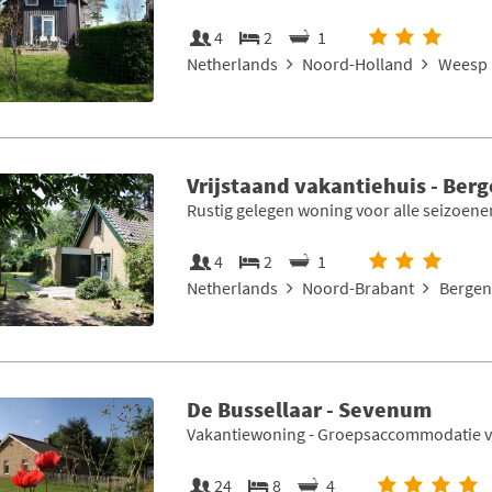
4
2
1
Netherlands
Noord-Holland
Weesp 
Vrijstaand vakantiehuis - Ber
Rustig gelegen woning voor alle seizoene
4
2
1
Netherlands
Noord-Brabant
Bergen
De Bussellaar - Sevenum
Vakantiewoning - Groepsaccommodatie va
24
8
4