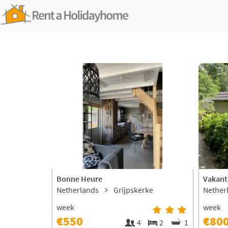
Bonne Heure
Vakant
Netherlands
Grijpskerke
Nether
week
week
€550
€80
4
2
1