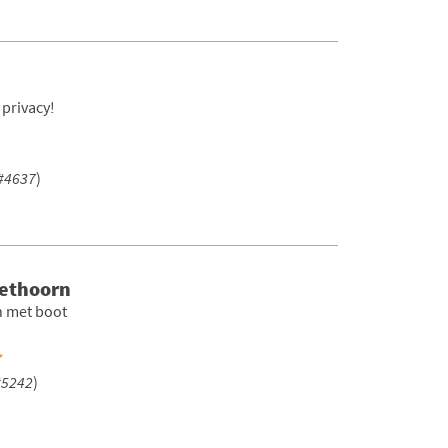
 privacy!
#4637
)
iethoorn
n met boot
#5242
)