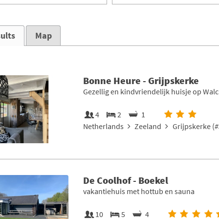
ults
Map
Bonne Heure - Grijpskerke
Gezellig en kindvriendelijk huisje op Wal
4
2
1
Netherlands
Zeeland
Grijpskerke (
#
De Coolhof - Boekel
vakantiehuis met hottub en sauna
10
5
4