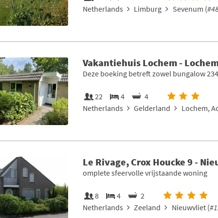
Netherlands
Limburg
Sevenum (
#4
Vakantiehuis Lochem - Lochem
Deze boeking betreft zowel bungalow 234
22
4
4
Netherlands
Gelderland
Lochem, Ac
Le Rivage, Crox Houcke 9 - Nie
omplete sfeervolle vrijstaande woning
8
4
2
Netherlands
Zeeland
Nieuwvliet (
#1