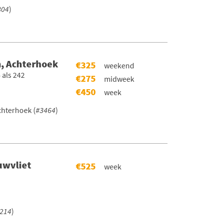
804
)
, Achterhoek
€325
weekend
 als 242
€275
midweek
€450
week
hterhoek (
#3464
)
uwvliet
€525
week
214
)