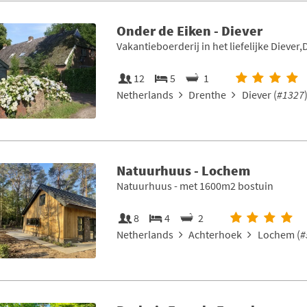
Onder de Eiken - Diever
Vakantieboerderij in het liefelijke Diever
12
5
1
Netherlands
Drenthe
Diever (
#1327
Natuurhuus - Lochem
Natuurhuus - met 1600m2 bostuin
8
4
2
Netherlands
Achterhoek
Lochem (
#