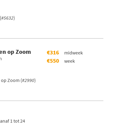
(
#5632
)
gen op Zoom
€316
midweek
n
€550
week
 op Zoom (
#2990
)
naf 1 tot 24