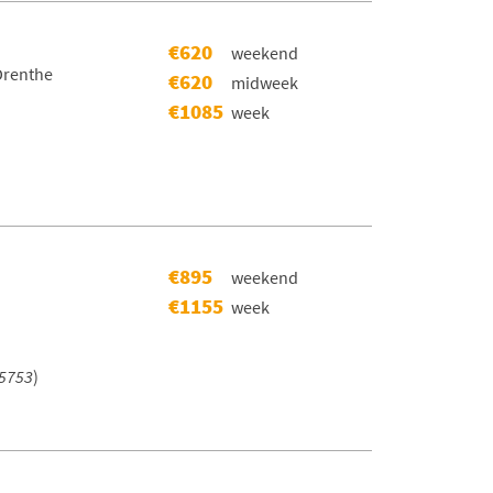
€620
weekend
,Drenthe
€620
midweek
€1085
week
)
€895
weekend
€1155
week
5753
)