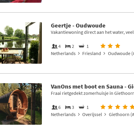
Geertje - Oudwoude
Vakantiewoning direct aan het water, veel
4
2
1
Netherlands
Friesland
Oudwoude (
VanOns met boot en Sauna - G
Fraai rietgedekt zomerhuisje in Giethoor
6
3
1
Netherlands
Overijssel
Giethoorn (