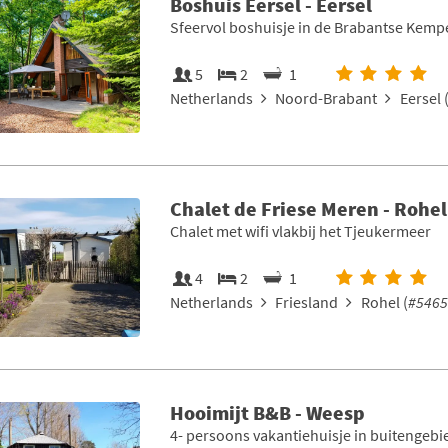
Boshuis Eersel - Eersel
Sfeervol boshuisje in de Brabantse Kemp
5
2
1
Netherlands
Noord-Brabant
Eersel 
Chalet de Friese Meren - Rohel
Chalet met wifi vlakbij het Tjeukermeer
4
2
1
Netherlands
Friesland
Rohel (
#5465
Hooimijt B&B - Weesp
4- persoons vakantiehuisje in buitengebi