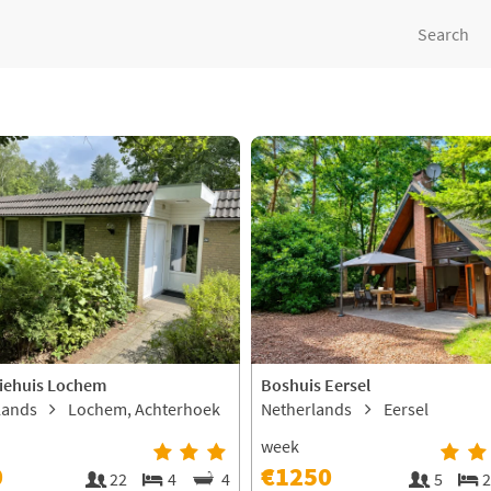
Search
iehuis Lochem
Boshuis Eersel
lands
Lochem, Achterhoek
Netherlands
Eersel
week
0
€1250
22
4
4
5