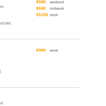
€540
weekend
en.
€680
midweek
€1250
week
(
#5784
)
€490
week
)
ed