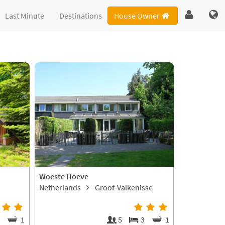
Last Minute
Destinations
House Owner
Woeste Hoeve
Netherlands
Groot-Valkenisse
2
1
5
3
1