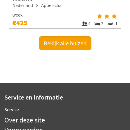
Nederland
Appelscha
B
week
€425
1
4
2
1
Bekijk alle huizen
Service en informatie
Service
Over deze site
Voorwaarden