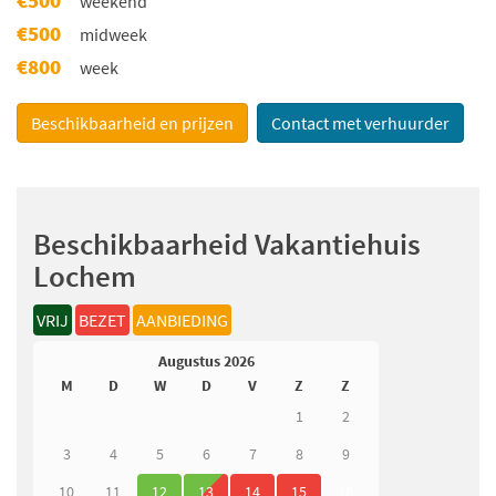
weekend
€500
midweek
€800
week
Beschikbaarheid en prijzen
Contact met verhuurder
Beschikbaarheid Vakantiehuis
Lochem
VRIJ
BEZET
AANBIEDING
Augustus 2026
M
D
W
D
V
Z
Z
1
2
3
4
5
6
7
8
9
10
11
12
13
14
15
16