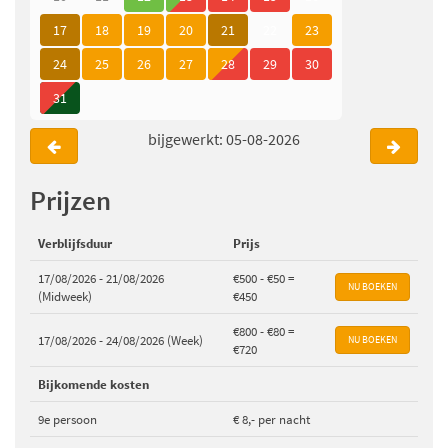
17
18
19
20
21
22
23
24
25
26
27
28
29
30
31
bijgewerkt: 05-08-2026
Prijzen
Verblijfsduur
Prijs
17/08/2026 - 21/08/2026
€500 - €50 =
(Midweek)
€450
€800 - €80 =
17/08/2026 - 24/08/2026 (Week)
€720
Bijkomende kosten
9e persoon
€ 8,- per nacht