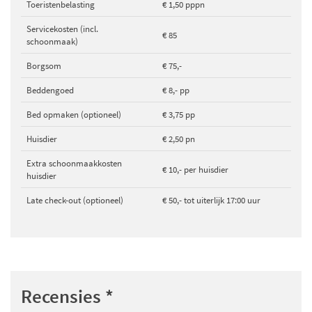
Toeristenbelasting
€ 1,50 pppn
Servicekosten (incl.
€ 85
schoonmaak)
Borgsom
€ 75,-
Beddengoed
€ 8,- pp
Bed opmaken (optioneel)
€ 3,75 pp
Huisdier
€ 2,50 pn
Extra schoonmaakkosten
€ 10,- per huisdier
huisdier
Late check-out (optioneel)
€ 50,- tot uiterlijk 17:00 uur
Recensies
*