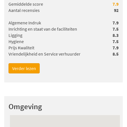
Gemiddelde score
7.9
Aantal recensies
92
Algemene Indruk
7.9
Inrichting en staat van de faciliteiten
7.5
Ligging
8.3
Hygiene
7.5
Prijs Kwaliteit
7.9
Vriendelijkheid en Service verhuurder
8.5
Verder lezen
Harm van Beek
, gaf een gemiddeld cijfer van
7.9
(14-07-
2026)
Het is een fijne faciliteit dat iedere slaapkamer zijn eigen
Omgeving
sanitair heeft (toilet en douche/bad).
In algemene zin is het interieur wat gedateerd, en de
keuken wat sleets.