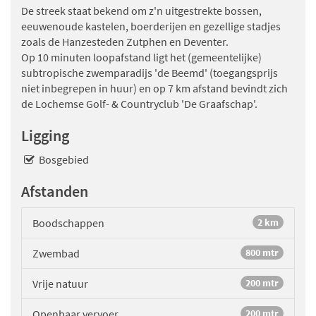
De streek staat bekend om z'n uitgestrekte bossen,
eeuwenoude kastelen, boerderijen en gezellige stadjes
zoals de Hanzesteden Zutphen en Deventer.
Op 10 minuten loopafstand ligt het (gemeentelijke)
subtropische zwemparadijs 'de Beemd' (toegangsprijs
niet inbegrepen in huur) en op 7 km afstand bevindt zich
de Lochemse Golf- & Countryclub 'De Graafschap'.
Ligging
Bosgebied
Afstanden
Boodschappen
2 km
Zwembad
800 mtr
Vrije natuur
200 mtr
Openbaar vervoer
200 mtr